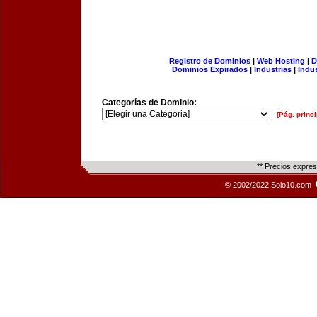
Registro de Dominios
|
Web Hosting
|
D
Dominios Expirados
|
Industrias
|
Indu
Categorías de Dominio:
[Pág. princi
** Precios expre
© 2002/2022 Solo10.com